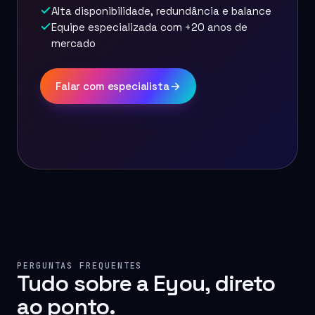
Alta disponibilidade, redundância e balance
Equipe especializada com +20 anos de
mercado
Falar com especialista
API
API
PERGUNTAS FREQUENTES
Tudo sobre a Eyou, direto
ao ponto.