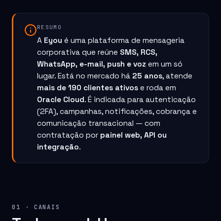
RESUMO
A
Eyou
é uma plataforma de mensageria
corporativa que reúne
SMS, RCS,
WhatsApp, e-mail, push e voz
em um só
lugar. Está no mercado há
25 anos
, atende
mais de 190 clientes ativos
e roda em
Oracle Cloud
. É indicada para autenticação
(2FA), campanhas, notificações, cobrança e
SMS
SMS
comunicação transacional — com
contratação por
painel web, API ou
integração
.
01 · CANAIS