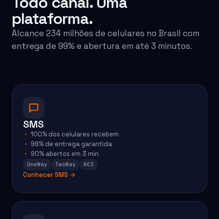
Todo canal. Uma
plataforma.
Alcance 234 milhões de celulares no Brasil com
entrega de 99% e abertura em até 3 minutos.
EMAIL
EMAIL
SMS
100% dos celulares recebem
99% de entrega garantida
90% abertos em 3 min
OneWay
TwoWay
RCS
Conhecer SMS →