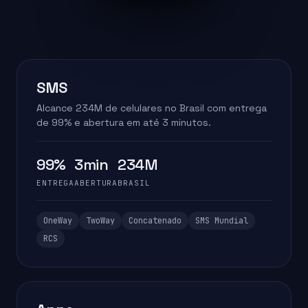
SMS
Alcance 234M de celulares no Brasil com entrega
de 99% e abertura em até 3 minutos.
99%
3min
234M
ENTREGA
ABERTURA
BRASIL
OneWay
TwoWay
Concatenado
SMS Mundial
RCS