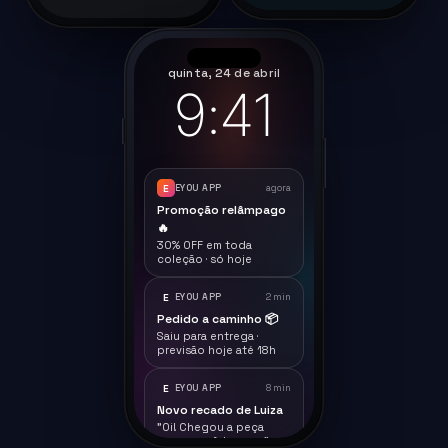
quinta, 24 de abril
9:41
E
EYOU APP
agora
Promoção relâmpago
🔥
30% OFF em toda
coleção · só hoje
E
EYOU APP
2 min
Pedido a caminho 📦
Saiu para entrega ·
previsão hoje até 18h
E
EYOU APP
8 min
Novo recado de Luiza
"Oi! Chegou a peça
nova que falamos..."