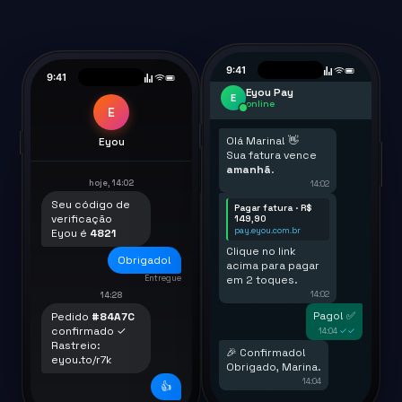
9:41
9:41
Eyou Pay
E
online
E
Olá Marina! 👋
Eyou
Sua fatura vence
amanhã
.
hoje, 14:02
14:02
Seu código de
Pagar fatura · R$
verificação
149,90
pay.eyou.com.br
Eyou é
4821
Clique no link
Obrigado!
acima para pagar
Entregue
em 2 toques.
14:02
14:28
Pago! ✅
Pedido
#84A7C
confirmado ✓
✓✓
14:04
Rastreio:
🎉 Confirmado!
eyou.to/r7k
Obrigado, Marina.
14:04
👍