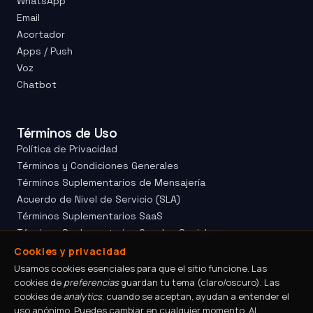
WhatsApp
Email
Acortador
Apps / Push
Voz
Chatbot
Términos de Uso
Política de Privacidad
Términos y Condiciones Generales
Términos Suplementarios de Mensajería
Acuerdo de Nivel de Servicio (SLA)
Términos Suplementarios SaaS
Términos Suplementarios Canales Sociales
Mapa del Sitio
Cookies y privacidad
Canal de Ética
Usamos cookies esenciales para que el sitio funcione. Las
cookies de
preferencias
guardan tu tema (claro/oscuro). Las
Divulgación Responsable
cookies de
analytics
, cuando se aceptan, ayudan a entender el
uso anónimo. Puedes cambiar en cualquier momento. Al