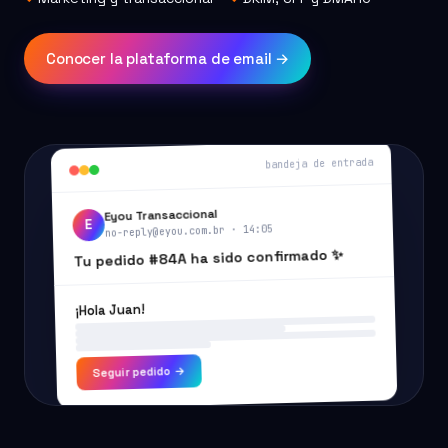
Conocer la plataforma de email →
bandeja de entrada
Eyou Transaccional
E
no-reply@eyou.com.br · 14:05
Tu pedido #84A ha sido confirmado ✨
¡Hola Juan!
Seguir pedido →