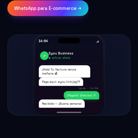
WhatsApp para E-commerce →
14:04
Eyou Business
✓
● online ahora
¡Hola! Tu factura vence
mañana 💰
Paga aquí: eyou.link/pg7f
leído · 14:04
¡Pagado! ¡Gracias! 🎉
Recibido ✨ ¡Buena semana!