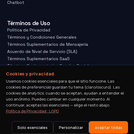
Chatbot
Términos de Uso
Política de Privacidad
Términos y Condiciones Generales
Términos Suplementarios de Mensajería
Acuerdo de Nivel de Servicio (SLA)
Términos Suplementarios SaaS
Términos Suplementarios Canales Sociales
Mapa del Sitio
Cookies y privacidad
Canal de Ética
Usamos cookies esenciales para que el sitio funcione. Las
cookies de
preferencias
guardan tu tema (claro/oscuro). Las
Divulgación Responsable
cookies de
analytics
, cuando se aceptan, ayudan a entender el
uso anónimo. Puedes cambiar en cualquier momento. Al
continuar, aceptas las esenciales — elige el resto abajo.
Política de Privacidad · LGPD
© 2026 Eyou. Todos los derechos reservados.
CNPJ: 04.526.293/0001-21
Administrar cookies
Solo esenciales
Personalizar
Aceptar todas