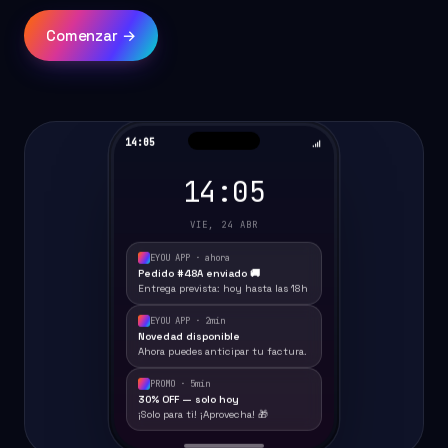
Comenzar →
14:05
14:05
VIE, 24 ABR
EYOU APP · ahora
Pedido #48A enviado 🚚
Entrega prevista: hoy hasta las 18h
EYOU APP · 2min
Novedad disponible
Ahora puedes anticipar tu factura.
PROMO · 5min
30% OFF — solo hoy
¡Solo para ti! ¡Aprovecha! 🎁