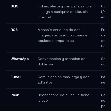
Comparativo de canales: mejor uso y ejemplo típico de cada can
SMS
Token, alerta y campaña simple
Códig
— llega a cualquier celular, sin
(2FA)
internet
entre
RCS
Mensaje enriquecido con
Promo
imagen, carrusel y botones en
catál
equipos compatibles
confi
botó
WhatsApp
Conversación y atención de
Segun
doble vía
cobra
E-mail
Comunicación más larga y con
Infor
adjuntos
newsl
Push
Reenganche de quien ya tiene
Recor
la app
noved
pedid