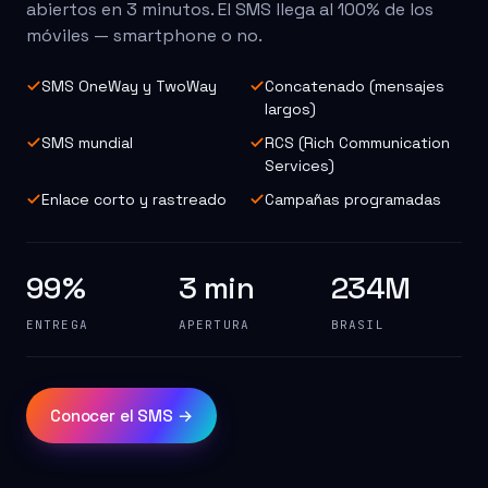
abiertos en 3 minutos. El SMS llega al 100% de los
móviles — smartphone o no.
SMS OneWay y TwoWay
Concatenado (mensajes
largos)
SMS mundial
RCS (Rich Communication
Services)
Enlace corto y rastreado
Campañas programadas
99%
3 min
234M
ENTREGA
APERTURA
BRASIL
Conocer el SMS →