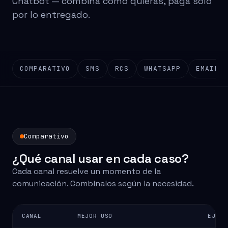
Chatbot — combina como quieras, paga solo
por lo entregado.
COMPARATIVO
SMS
RCS
WHATSAPP
EMAIL
Comparativo
¿Qué canal usar en cada caso?
Cada canal resuelve un momento de la
comunicación. Combínalos según la necesidad.
CANAL
MEJOR USO
EJEMP