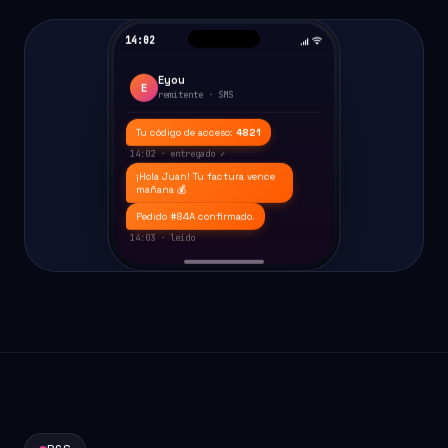
14:02
Eyou
E
remitente · SMS
Tu código de acceso:
4821
14:02 · entregado ✓
¡Hola Juan! Tu factura vence
mañana 💰
Pedido #84A confirmado.
14:03 · leído