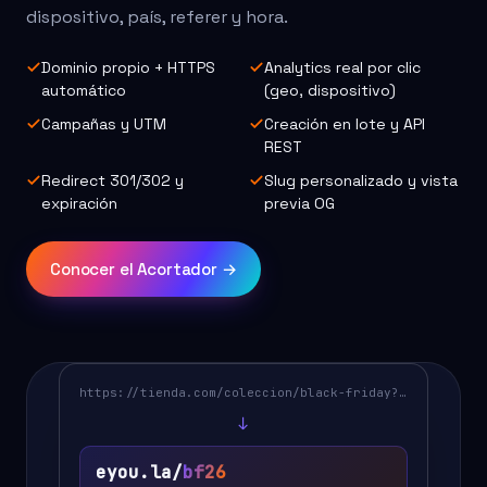
dispositivo, país, referer y hora.
Dominio propio + HTTPS
Analytics real por clic
automático
(geo, dispositivo)
Campañas y UTM
Creación en lote y API
REST
Redirect 301/302 y
Slug personalizado y vista
expiración
previa OG
Conocer el Acortador →
https://tienda.com/coleccion/black-friday?utm…
↓
eyou.la/
bf26